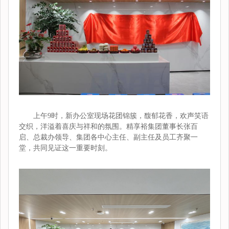
上午9时，新办公室现场花团锦簇，馥郁花香，欢声笑语
交织，洋溢着喜庆与祥和的氛围。精享裕集团董事长张百
启、总裁办领导、集团各中心主任、副主任及员工齐聚一
堂，共同见证这一重要时刻。